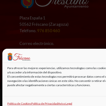
Plaza España 1
50562 Fréscano (Zaragoza)
Teléfono.
976 850 460
Correo electrónico.
aytofrescano@dpz.es
ayuntamientofrescano@gmail.com
Para ofrecer las mejores experiencias, utilizamos tecnologías como las cooki
Síguenos en
y/o acceder a la información del dispositivo.
El consentimiento de estas tecnologías nos permitirá procesar datos como e
navegación o las identificaciones únicas en este sitio. No consentir o retirar e
puede afectar negativamente a ciertas características y funciones.
© 2022, AYUNTAMIENTO DE FRÉSCANO | DISEÑO
CLIC
Política de Cookies
Política de Privacidad
Aviso Legal