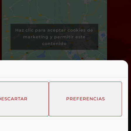
Haz clic para aceptar cookies de
marketing y permitir este
contenido
DESCARTAR
PREFERENCIAS
LÍTICA DE COOKIES
POLÍTICA DE PRIVACIDAD