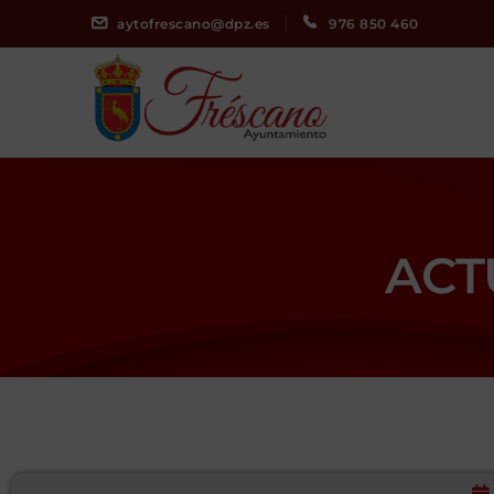
aytofrescano@dpz.es
976 850 460
ACT