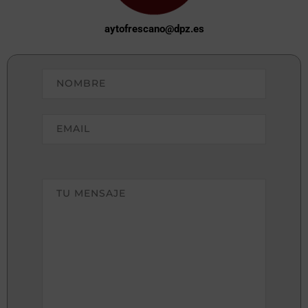
aytofrescano@dpz.es
Please
leave
this
field
empty.