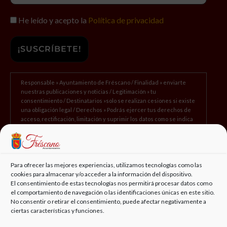
He leído y acepto la
Política de privacidad
Responsable » Ayuntamiento de Fréscano / Finalidad » enviarte
nuestras publicaciones y noticias / Legitimación » tu
consentimiento / Destinatarios »solo se realizan cesiones si existe
una obligación legal / Derechos » Podrás ejercer tus derechos de
acceso, rectificación, limitación y suprimir los datos como se indica
en la
Política de Privacidad.
Subvención concedida para ACONDICIONAMIENTO EDIFICIO POLIVALENTE EN
Para ofrecer las mejores experiencias, utilizamos tecnologías como las
PALACIO VILLAHERMOSA. Proyecto subvencionado por Fondos Unión Europea,
cookies para almacenar y/o acceder a la información del dispositivo.
Plan Recuperacion Transformacion y Resilencia; NextGeneretionEU; Programa de
El consentimiento de estas tecnologías nos permitirá procesar datos como
Impulso a la Rehabilitación de los Edificios Públicos para las Entidades Locales
el comportamiento de navegación o las identificaciones únicas en este sitio.
(PIREP local) – Subvenciones PRTR – MITMA – Ministerio de Transportes,
No consentir o retirar el consentimiento, puede afectar negativamente a
Movilidad y Agenda Urbana.
ciertas características y funciones.