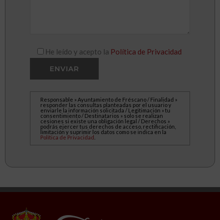
He leído y acepto la
Política de Privacidad
Responsable » Ayuntamiento de Fréscano / Finalidad »
responder las consultas planteadas por el usuario y
enviarle la información solicitada / Legitimación » tu
consentimiento / Destinatarios » solo se realizan
cesiones si existe una obligación legal / Derechos »
podrás ejercer tus derechos de acceso, rectificación,
limitación y suprimir los datos como se indica en la
Política de Privacidad
.