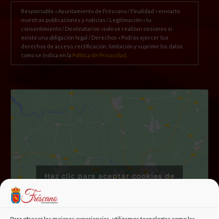
Responsable » Ayuntamiento de Fréscano / Finalidad » enviarte
nuestras publicaciones y noticias / Legitimación » tu
consentimiento / Destinatarios »solo se realizan cesiones si
existe una obligación legal / Derechos » Podrás ejercer tus
derechos de acceso, rectificación, limitación y suprimir los datos
como se indica en la
Política de Privacidad.
Haz clic para aceptar cookies de
marketing y permitir este
contenido
Para ofrecer las mejores experiencias, utilizamos tecnologías como las