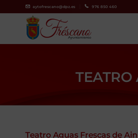
aytofrescano@dpz.es
976 850 460
TEATRO 
Teatro Aguas Frescas de Ai