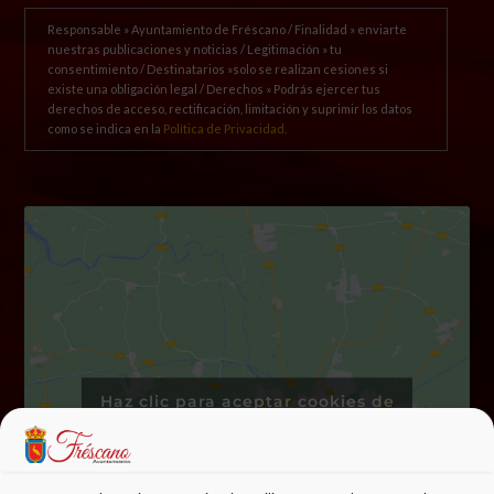
Responsable » Ayuntamiento de Fréscano / Finalidad » enviarte
nuestras publicaciones y noticias / Legitimación » tu
consentimiento / Destinatarios »solo se realizan cesiones si
existe una obligación legal / Derechos » Podrás ejercer tus
derechos de acceso, rectificación, limitación y suprimir los datos
como se indica en la
Política de Privacidad.
Haz clic para aceptar cookies de
marketing y permitir este
contenido