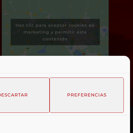
Haz clic para aceptar cookies de
marketing y permitir este
contenido
DESCARTAR
PREFERENCIAS
LÍTICA DE COOKIES
POLÍTICA DE PRIVACIDAD