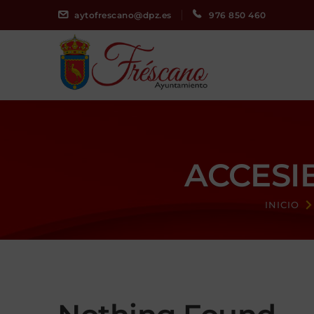
aytofrescano@dpz.es
976 850 460
ACCESI
INICIO