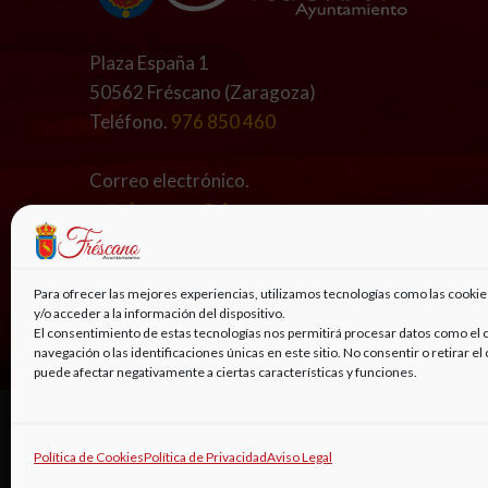
Plaza España 1
50562 Fréscano (Zaragoza)
Teléfono.
976 850 460
Correo electrónico.
aytofrescano@dpz.es
ayuntamientofrescano@gmail.com
Para ofrecer las mejores experiencias, utilizamos tecnologías como las cooki
Síguenos en
y/o acceder a la información del dispositivo.
El consentimiento de estas tecnologías nos permitirá procesar datos como e
navegación o las identificaciones únicas en este sitio. No consentir o retirar e
puede afectar negativamente a ciertas características y funciones.
© 2022, AYUNTAMIENTO DE FRÉSCANO | DISEÑO
CLIC
Política de Cookies
Política de Privacidad
Aviso Legal