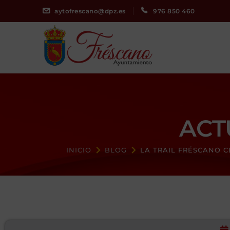
aytofrescano@dpz.es
976 850 460
ACT
INICIO
BLOG
LA TRAIL FRÉSCANO C