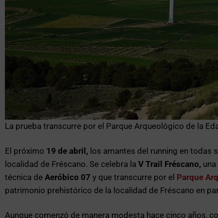
La prueba transcurre por el Parque Arqueológico de la Eda
El próximo
19 de abril,
los amantes del running en todas su
localidad de Fréscano. Se celebra la
V Trail Fréscano,
una 
técnica de
Aeróbico 07
y que transcurre por el
Parque Arq
patrimonio prehistórico de la localidad de Fréscano en part
Aunque comenzó de manera modesta hace cinco años, con u