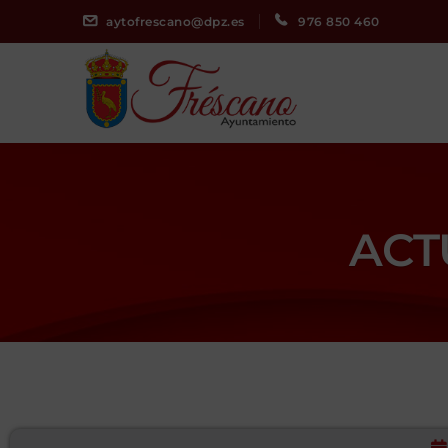
aytofrescano@dpz.es
976 850 460
ACT