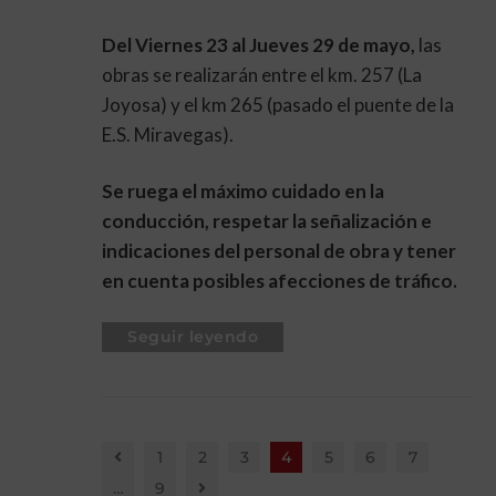
Del Viernes 23 al Jueves 29 de mayo,
las
obras se realizarán entre el km. 257 (La
Joyosa) y el km 265 (pasado el puente de la
E.S. Miravegas).
Se ruega el máximo cuidado en la
conducción, respetar la señalización e
indicaciones del personal de obra y tener
en cuenta posibles afecciones de tráfico.
Seguir leyendo
1
2
3
4
5
6
7
…
9