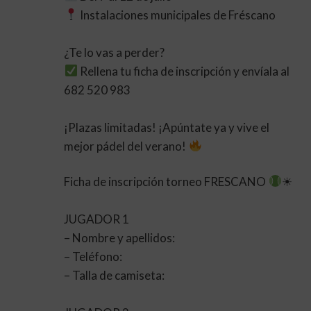
Instalaciones municipales de Fréscano
¿Te lo vas a perder?
Rellena tu ficha de inscripción y envíala al
682 520 983
¡Plazas limitadas! ¡Apúntate ya y vive el
mejor pádel del verano!
Ficha de inscripción torneo FRESCANO
☀
JUGADOR 1
– Nombre y apellidos:
– Teléfono:
– ⁠Talla de camiseta: