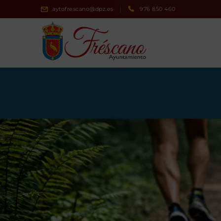
aytofrescano@dpz.es
976 850 460