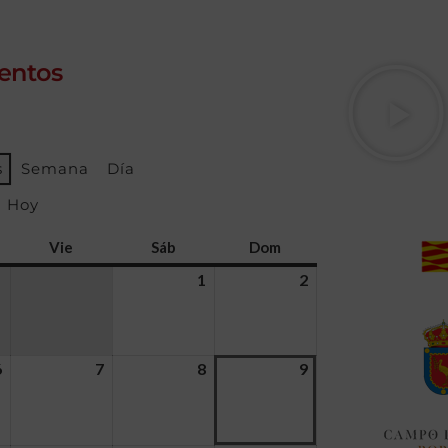
entos
s
Semana
Día
Hoy
Vie
Sáb
Dom
1
2
6
7
8
9