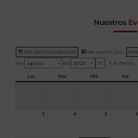
Nuestros
Ev
Ver como
Cuadrícula
Ver como
Lista
Me
Anterior
Mes
Año
Lun
Mar
Mié
Jue
3
4
5