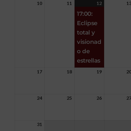
10
11
12
1
17:00:
Eclipse
total y
visionad
o de
estrellas
17
18
19
2
24
25
26
2
31