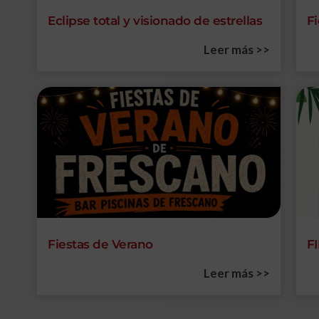
Eclipse total y visionado de estrellas
F
Leer más >>
Fiestas de Verano
F
Leer más >>